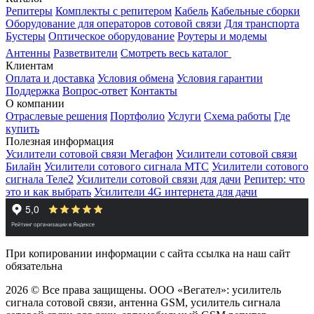
Репитеры
Комплекты с репитером
Кабель
Кабельные сборки
Оборудование для операторов сотовой связи
Для транспорта
Бустеры
Оптическое оборудование
Роутеры и модемы
Антенны
Разветвители
Смотреть весь каталог
Клиентам
Оплата и доставка
Условия обмена
Условия гарантии
Поддержка
Вопрос-ответ
Контакты
О компании
Отраслевые решения
Портфолио
Услуги
Схема работы
Где
купить
Полезная информация
Усилители сотовой связи Мегафон
Усилители сотовой связи
Билайн
Усилители сотового сигнала МТС
Усилители сотового
сигнала Теле2
Усилители сотовой связи для дачи
Репитер: что
это и как выбрать
Усилители 4G интернета для дачи
При копировании информации с сайта ссылка на наш сайт
обязательна
2026 © Все права защищены. ООО «Вегател»: усилитель
сигнала сотовой связи, антенна GSM, усилитель сигнала