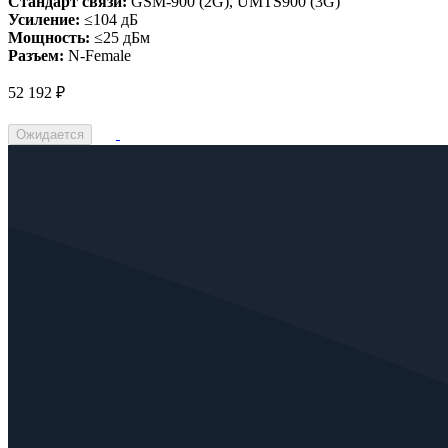
Стандарт связи:
GSM-900 (2G), UMTS900 (3G)
Усиление:
≤104 дБ
Мощность:
≤25 дБм
Разъем:
N-Female
52 192 ₽
Ожидается