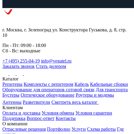
г. Москва, г. Зеленоград ул. Конструктора Гуськова, д. 8, стр.
10
Пн - Пт: 09:00 - 18:00
Сб - Вс: выходные
+7 (495) 255-04-19
info@vegatel.ru
Заказать звонок
Стать дилером
Каталог
Репитеры
Комплекты с репитером
Кабель
Кабельные сборки
Оборудование для операторов сотовой связи
Для транспорта
Бустеры
Оптическое оборудование
Роутеры и модемы
Антенны
Разветвители
Смотреть весь каталог
Клиентам
Оплата и доставка
Условия обмена
Условия гарантии
Поддержка
Вопрос-ответ
Контакты
О компании
Отраслевые решения
Портфолио
Услуги
Схема работы
Где