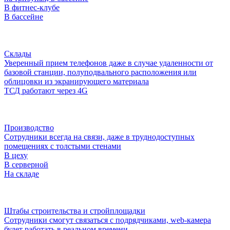
В фитнес-клубе
В бассейне
Склады
Уверенный прием телефонов даже в случае удаленности от
базовой станции, полуподвального расположения или
облицовки из экранирующего материала
ТСД работают через 4G
Производство
Сотрудники всегда на связи, даже в труднодоступных
помещениях с толстыми стенами
В цеху
В серверной
На складе
Штабы строительства и стройплощадки
Сотрудники смогут связаться с подрядчиками, web-камера
будет работать в реальном времени