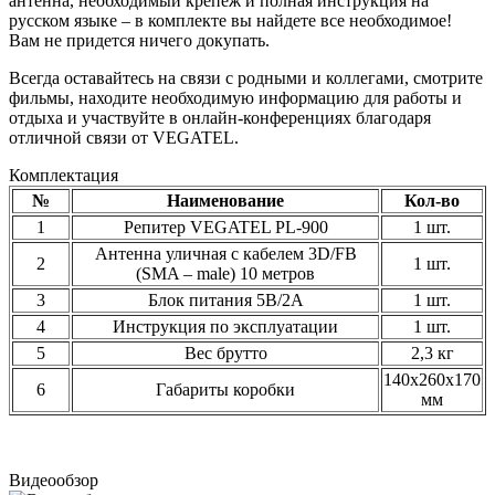
антенна, необходимый крепеж и полная инструкция на
русском языке – в комплекте вы найдете все необходимое!
Вам не придется ничего докупать.
Всегда оставайтесь на связи с родными и коллегами, смотрите
фильмы, находите необходимую информацию для работы и
отдыха и участвуйте в онлайн-конференциях благодаря
отличной связи от VEGATEL.
Комплектация
№
Наименование
Кол-во
1
Репитер VEGATEL PL-900
1 шт.
Антенна уличная с кабелем 3D/FB
2
1 шт.
(SMA – male) 10 метров
3
Блок питания 5В/2А
1 шт.
4
Инструкция по эксплуатации
1 шт.
5
Вес брутто
2,3 кг
140х260х170
6
Габариты коробки
мм
Видеообзор