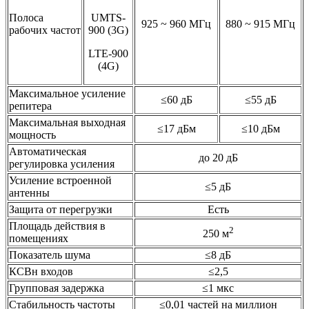
Полоса
UMTS-
925 ~ 960 МГц
880 ~ 915 МГц
рабочих частот
900 (3G)
LTE-900
(4G)
Максимальное усиление
≤60 дБ
≤55 дБ
репитера
Максимальная выходная
≤17 дБм
≤10 дБм
мощность
Автоматическая
до 20 дБ
регулировка усиления
Усиление встроенной
≤5 дБ
антенны
Защита от перегрузки
Есть
Площадь действия в
2
250 м
помещениях
Показатель шума
≤8 дБ
КСВн входов
≤2,5
Групповая задержка
≤1 мкс
Стабильность частоты
≤0,01 частей на миллион