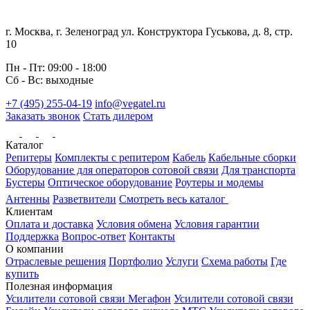
г. Москва, г. Зеленоград ул. Конструктора Гуськова, д. 8, стр.
10
Пн - Пт: 09:00 - 18:00
Сб - Вс: выходные
+7 (495) 255-04-19
info@vegatel.ru
Заказать звонок
Стать дилером
Каталог
Репитеры
Комплекты с репитером
Кабель
Кабельные сборки
Оборудование для операторов сотовой связи
Для транспорта
Бустеры
Оптическое оборудование
Роутеры и модемы
Антенны
Разветвители
Смотреть весь каталог
Клиентам
Оплата и доставка
Условия обмена
Условия гарантии
Поддержка
Вопрос-ответ
Контакты
О компании
Отраслевые решения
Портфолио
Услуги
Схема работы
Где
купить
Полезная информация
Усилители сотовой связи Мегафон
Усилители сотовой связи