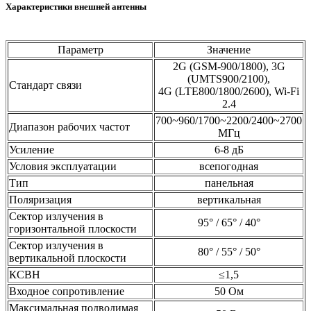
Характеристики внешней антенны
Параметр
Значение
2G (GSM-900/1800), 3G
(UMTS900/2100),
Стандарт связи
4G (LTE800/1800/2600), Wi-Fi
2.4
700~960/1700~2200/2400~2700
Диапазон рабочих частот
МГц
Усиление
6-8 дБ
Условия эксплуатации
всепогодная
Тип
панельная
Поляризация
вертикальная
Сектор излучения в
95° / 65° / 40°
горизонтальной плоскости
Сектор излучения в
80° / 55° / 50°
вертикальной плоскости
КСВН
≤1,5
Входное сопротивление
50 Ом
Максимальная подводимая