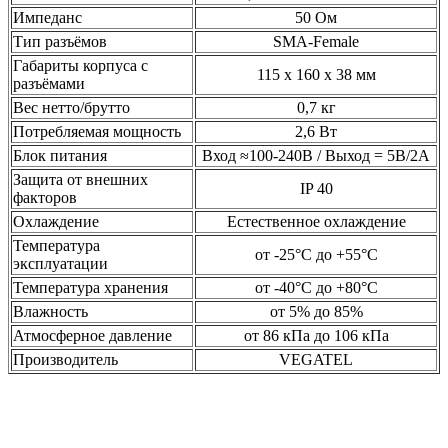
Импеданс
50 Ом
Тип разъёмов
SMA-Female
Габариты корпуса с
115 х 160 х 38 мм
разъёмами
Вес нетто/брутто
0,7 кг
Потребляемая мощность
2,6 Вт
Блок питания
Вход ≈100-240В / Выход = 5В/2А
Защита от внешних
IP 40
факторов
Охлаждение
Естественное охлаждение
Температура
от -25°C до +55°C
эксплуатации
Температура хранения
от -40°C до +80°C
Влажность
от 5% до 85%
Атмосферное давление
от 86 кПа до 106 кПа
Производитель
VEGATEL