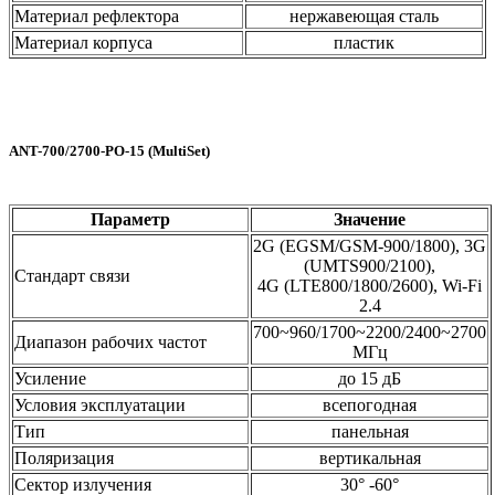
Материал рефлектора
нержавеющая сталь
Материал корпуса
пластик
ANT-700/2700-PO-15 (MultiSet)
Параметр
Значение
2G (EGSM/GSM-900/1800), 3G
(UMTS900/2100),
Стандарт связи
4G (LTE800/1800/2600), Wi-Fi
2.4
700~960/1700~2200/2400~2700
Диапазон рабочих частот
МГц
Усиление
до 15 дБ
Условия эксплуатации
всепогодная
Тип
панельная
Поляризация
вертикальная
Сектор излучения
30° -60°