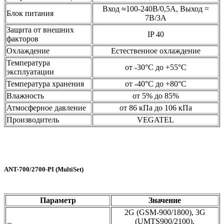
Вход ≈100-240В/0,5А, Выход =
Блок питания
7В/3А
Защита от внешних
IP 40
факторов
Охлаждение
Естественное охлаждение
Температура
от -30°C до +55°C
эксплуатации
Температура хранения
от -40°C до +80°C
Влажность
от 5% до 85%
Атмосферное давление
от 86 кПа до 106 кПа
Производитель
VEGATEL
ANT-700/2700-PI (MultiSet)
Параметр
Значение
2G (GSM-900/1800), 3G
(UMTS900/2100),