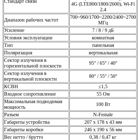
Стандарт связи
4G (LTE800/1800/2600), Wi-Fi
2.4
700~960/1700~2200/2400~2700
Диапазон рабочих частот
МГц
Усиление
7 / 8 / 9 дБ
Условия эксплуатации
комнатная
Тип
панельная
Поляризация
вертикальная
Сектор излучения в
95° / 65° / 40°
горизонтальной плоскости
Сектор излучения в
80° / 55° / 50°
вертикальной плоскости
КСВН
≤1,5
Входное сопротивление
55 Ом
Максимальная подводимая
100 Вт
мощность
Разъем
N-Female
Габариты устройства
207 х 178 х 43 мм
Габариты коробки
246 х 190 х 56 мм
Вес нетто / брутто
0,38 / 0,47 кг