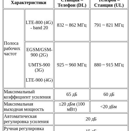
Характеристики
Телефон (DL)
Станция (UL)
LTE-800 (4G)
832 ~ 862 МГц
791 ~ 821 МГц
- band 20
Полоса
рабочих
EGSM/GSM-
частот
900 (2G)
UMTS-900
925 ~ 960 МГц
880 ~ 915 МГц
(3G)
LTE-900 (4G)
Максимальный
65 дБ
60 дБ
коэффициент усиления
Максимальная
≤20 дБм (100
<20 дБм
выходная мощность
мВт)
Автоматическая
20 дБ
регулировка усиления
Ручная регулировка