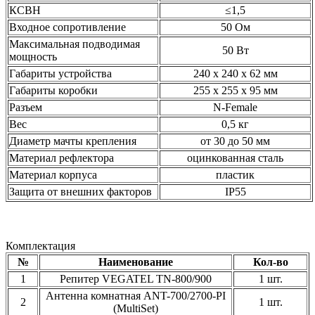
КСВН
≤1,5
Входное сопротивление
50 Ом
Максимальная подводимая
50 Вт
мощность
Габариты устройства
240 х 240 х 62 мм
Габариты коробки
255 х 255 х 95 мм
Разъем
N-Female
Вес
0,5 кг
Диаметр мачты крепления
от 30 до 50 мм
Материал рефлектора
оцинкованная сталь
Материал корпуса
пластик
Защита от внешних факторов
IP55
Комплектация
№
Наименование
Кол-во
1
Репитер VEGATEL TN-800/900
1 шт.
Антенна комнатная ANT-700/2700-PI
2
1 шт.
(MultiSet)