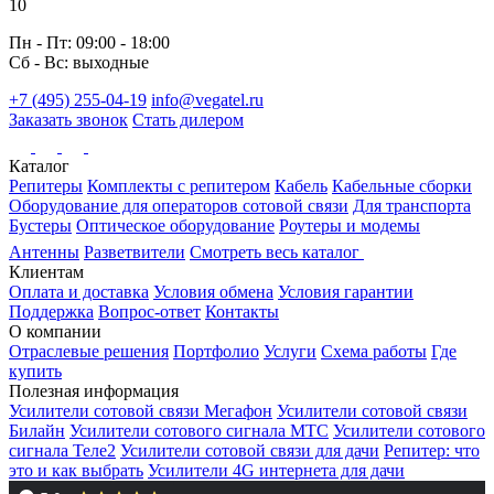
10
Пн - Пт: 09:00 - 18:00
Сб - Вс: выходные
+7 (495) 255-04-19
info@vegatel.ru
Заказать звонок
Стать дилером
Каталог
Репитеры
Комплекты с репитером
Кабель
Кабельные сборки
Оборудование для операторов сотовой связи
Для транспорта
Бустеры
Оптическое оборудование
Роутеры и модемы
Антенны
Разветвители
Смотреть весь каталог
Клиентам
Оплата и доставка
Условия обмена
Условия гарантии
Поддержка
Вопрос-ответ
Контакты
О компании
Отраслевые решения
Портфолио
Услуги
Схема работы
Где
купить
Полезная информация
Усилители сотовой связи Мегафон
Усилители сотовой связи
Билайн
Усилители сотового сигнала МТС
Усилители сотового
сигнала Теле2
Усилители сотовой связи для дачи
Репитер: что
это и как выбрать
Усилители 4G интернета для дачи