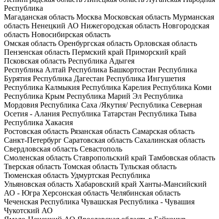
Республика
Магаданская область
Москва
Московская область
Мурманская
область
Ненецкий АО
Нижегородская область
Новгородская
область
Новосибирская область
Омская область
Оренбургская область
Орловская область
Пензенская область
Пермский край
Приморский край
Псковская область
Республика Адыгея
Республика Алтай
Республика Башкортостан
Республика
Бурятия
Республика Дагестан
Республика Ингушетия
Республика Калмыкия
Республика Карелия
Республика Коми
Республика Крым
Республика Марий Эл
Республика
Мордовия
Республика Саха /Якутия/
Республика Северная
Осетия - Алания
Республика Татарстан
Республика Тыва
Республика Хакасия
Ростовская область
Рязанская область
Самарская область
Санкт-Петербург
Саратовская область
Сахалинская область
Свердловская область
Севастополь
Смоленская область
Ставропольский край
Тамбовская область
Тверская область
Томская область
Тульская область
Тюменская область
Удмуртская Республика
Ульяновская область
Хабаровский край
Ханты-Мансийский
АО - Югра
Херсонская область
Челябинская область
Чеченская Республика
Чувашская Республика - Чувашия
Чукотский АО