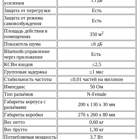
15 дБ
усиления
Защита от перегрузки
Есть
Защита от режима
Есть
самовозбуждения
Площадь действия в
2
350 м
помещениях
Показатель шума
≤6 дБ
Bluetooth-управление
Есть
через приложение
КСВн входов
≤2,5
Групповая задержка
≤1 мкс
Стабильность частоты
≤0,01 частей на миллион
Импеданс
50 Ом
Тип разъёмов
N-Female
Габариты корпуса с
200 х 130 х 30 мм
разъёмами
Габариты коробки
270 х 260 х 80 мм
Вес нетто
0,60 кг
Вес брутто
1,30 кг
Потребляемая мощность
3,7 Вт