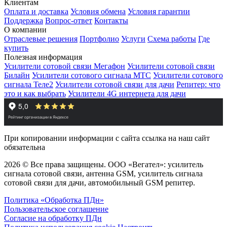
Клиентам
Оплата и доставка
Условия обмена
Условия гарантии
Поддержка
Вопрос-ответ
Контакты
О компании
Отраслевые решения
Портфолио
Услуги
Схема работы
Где
купить
Полезная информация
Усилители сотовой связи Мегафон
Усилители сотовой связи
Билайн
Усилители сотового сигнала МТС
Усилители сотового
сигнала Теле2
Усилители сотовой связи для дачи
Репитер: что
это и как выбрать
Усилители 4G интернета для дачи
При копировании информации с сайта ссылка на наш сайт
обязательна
2026 © Все права защищены. ООО «Вегател»: усилитель
сигнала сотовой связи, антенна GSM, усилитель сигнала
сотовой связи для дачи, автомобильный GSM репитер.
Политика «Обработка ПДн»
Пользовательское соглашение
Согласие на обработку ПДн