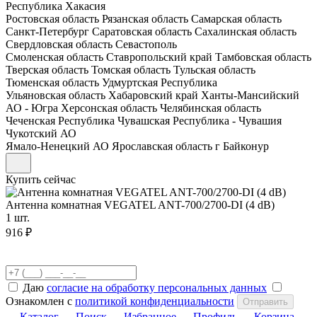
Республика Хакасия
Ростовская область
Рязанская область
Самарская область
Санкт-Петербург
Саратовская область
Сахалинская область
Свердловская область
Севастополь
Смоленская область
Ставропольский край
Тамбовская область
Тверская область
Томская область
Тульская область
Тюменская область
Удмуртская Республика
Ульяновская область
Хабаровский край
Ханты-Мансийский
АО - Югра
Херсонская область
Челябинская область
Чеченская Республика
Чувашская Республика - Чувашия
Чукотский АО
Ямало-Ненецкий АО
Ярославская область
г Байконур
Купить сейчас
Антенна комнатная VEGATEL ANT-700/2700-DI (4 dB)
1 шт.
916 ₽
Даю
согласие на обработку персональных данных
Ознакомлен с
политикой конфиденциальности
Отправить
Каталог
Поиск
Избранное
Профиль
Корзина