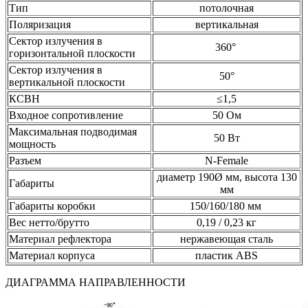
Тип
потолочная
Поляризация
вертикальная
Сектор излучения в
360°
горизонтальной плоскости
Сектор излучения в
50°
вертикальной плоскости
КСВН
≤1,5
Входное сопротивление
50 Ом
Максимальная подводимая
50 Вт
мощность
Разъем
N-Female
диаметр 190Ø мм, высота 130
Габариты
мм
Габариты коробки
150/160/180 мм
Вес нетто/брутто
0,19 / 0,23 кг
Материал рефлектора
нержавеющая сталь
Материал корпуса
пластик ABS
ДИАГРАММА НАПРАВЛЕННОСТИ