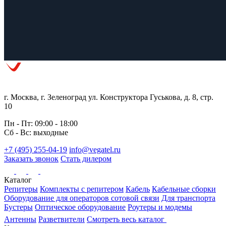
г. Москва, г. Зеленоград ул. Конструктора Гуськова, д. 8, стр.
10
Пн - Пт: 09:00 - 18:00
Сб - Вс: выходные
+7 (495) 255-04-19
info@vegatel.ru
Заказать звонок
Стать дилером
Каталог
Репитеры
Комплекты с репитером
Кабель
Кабельные сборки
Оборудование для операторов сотовой связи
Для транспорта
Бустеры
Оптическое оборудование
Роутеры и модемы
Антенны
Разветвители
Смотреть весь каталог