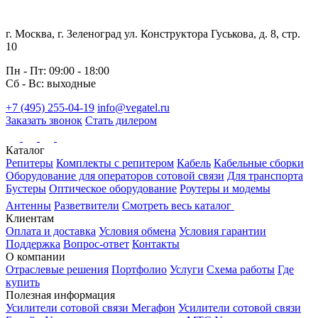
г. Москва, г. Зеленоград ул. Конструктора Гуськова, д. 8, стр.
10
Пн - Пт: 09:00 - 18:00
Сб - Вс: выходные
+7 (495) 255-04-19
info@vegatel.ru
Заказать звонок
Стать дилером
Каталог
Репитеры
Комплекты с репитером
Кабель
Кабельные сборки
Оборудование для операторов сотовой связи
Для транспорта
Бустеры
Оптическое оборудование
Роутеры и модемы
Антенны
Разветвители
Смотреть весь каталог
Клиентам
Оплата и доставка
Условия обмена
Условия гарантии
Поддержка
Вопрос-ответ
Контакты
О компании
Отраслевые решения
Портфолио
Услуги
Схема работы
Где
купить
Полезная информация
Усилители сотовой связи Мегафон
Усилители сотовой связи