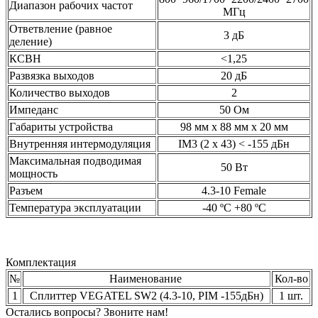
Диапазон рабочих частот
МГц
Ответвление (равное
3 дБ
деление)
КСВН
<1,25
Развязка выходов
20 дБ
Количество выходов
2
Импеданс
50 Ом
Габариты устройства
98 мм х 88 мм х 20 мм
Внутренняя интермодуляция
IM3 (2 х 43) < -155 дБн
Максимальная подводимая
50 Вт
мощность
Разъем
4.3-10 Female
Температура эксплуатации
-40 ºC +80 ºC
Комплектация
№
Наименование
Кол-во
1
Сплиттер VEGATEL SW2 (4.3-10, PIM -155дБн)
1 шт.
Остались вопросы? Звоните нам!