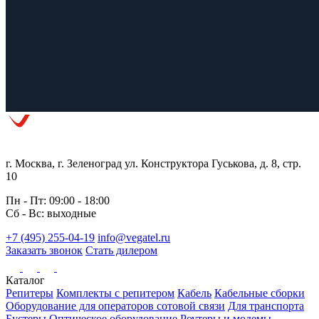
г. Москва, г. Зеленоград ул. Конструктора Гуськова, д. 8, стр.
10
Пн - Пт: 09:00 - 18:00
Сб - Вс: выходные
+7 (495) 255-04-19
info@vegatel.ru
Заказать звонок
Стать дилером
Каталог
Репитеры
Комплекты с репитером
Кабель
Кабельные сборки
Оборудование для операторов сотовой связи
Для транспорта
Бустеры
Оптическое оборудование
Роутеры и модемы