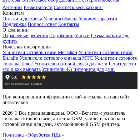
Антенны
Разветвители
Смотреть весь каталог
Клиентам
Оплата и доставка
Условия обмена
Условия гарантии
Поддержка
Вопрос-ответ
Контакты
О компании
Отраслевые решения
Портфолио
Услуги
Схема работы
Где
купить
Полезная информация
Усилители сотовой связи Мегафон
Усилители сотовой связи
Билайн
Усилители сотового сигнала МТС
Усилители сотового
сигнала Теле2
Усилители сотовой связи для дачи
Репитер: что
это и как выбрать
Усилители 4G интернета для дачи
При копировании информации с сайта ссылка на наш сайт
обязательна
2026 © Все права защищены. ООО «Вегател»: усилитель
сигнала сотовой связи, антенна GSM, усилитель сигнала
сотовой связи для дачи, автомобильный GSM репитер.
Политика «Обработка ПДн»