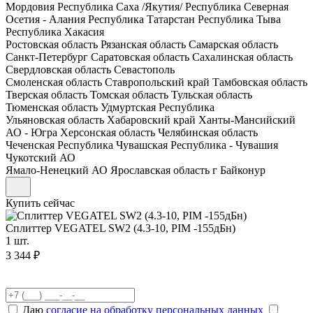
Мордовия
Республика Саха /Якутия/
Республика Северная
Осетия - Алания
Республика Татарстан
Республика Тыва
Республика Хакасия
Ростовская область
Рязанская область
Самарская область
Санкт-Петербург
Саратовская область
Сахалинская область
Свердловская область
Севастополь
Смоленская область
Ставропольский край
Тамбовская область
Тверская область
Томская область
Тульская область
Тюменская область
Удмуртская Республика
Ульяновская область
Хабаровский край
Ханты-Мансийский
АО - Югра
Херсонская область
Челябинская область
Чеченская Республика
Чувашская Республика - Чувашия
Чукотский АО
Ямало-Ненецкий АО
Ярославская область
г Байконур
Купить сейчас
Сплиттер VEGATEL SW2 (4.3-10, PIM -155дБн)
1 шт.
3 344 ₽
Даю
согласие на обработку персональных данных