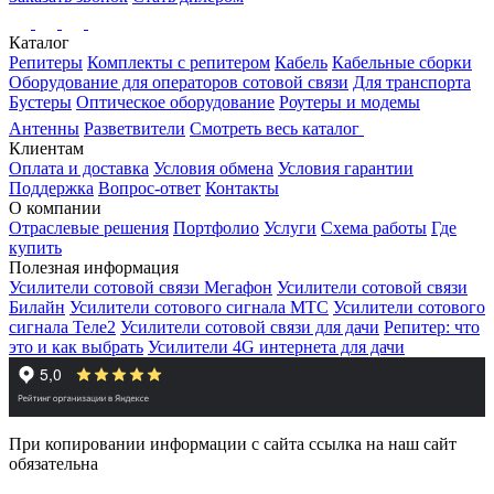
Каталог
Репитеры
Комплекты с репитером
Кабель
Кабельные сборки
Оборудование для операторов сотовой связи
Для транспорта
Бустеры
Оптическое оборудование
Роутеры и модемы
Антенны
Разветвители
Смотреть весь каталог
Клиентам
Оплата и доставка
Условия обмена
Условия гарантии
Поддержка
Вопрос-ответ
Контакты
О компании
Отраслевые решения
Портфолио
Услуги
Схема работы
Где
купить
Полезная информация
Усилители сотовой связи Мегафон
Усилители сотовой связи
Билайн
Усилители сотового сигнала МТС
Усилители сотового
сигнала Теле2
Усилители сотовой связи для дачи
Репитер: что
это и как выбрать
Усилители 4G интернета для дачи
При копировании информации с сайта ссылка на наш сайт
обязательна