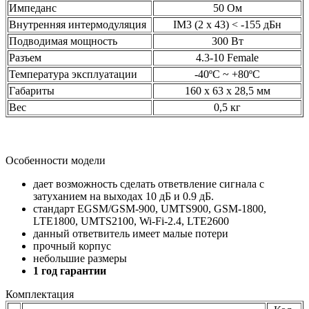
Импеданс
50 Ом
Внутренняя интермодуляция
IM3 (2 х 43) < -155 дБн
Подводимая мощность
300 Вт
Разъем
4.3-10 Female
Температура эксплуатации
-40ºC ~ +80ºC
Габариты
160 х 63 х 28,5 мм
Вес
0,5 кг
Особенности модели
дает возможность сделать ответвление сигнала с
затуханием на выходах 10 дБ и 0.9 дБ.
стандарт EGSM/GSM-900, UMTS900, GSM-1800,
LTE1800, UMTS2100, Wi-Fi-2.4, LTE2600
данный ответвитель имеет малые потери
прочный корпус
небольшие размеры
1 год гарантии
Комплектация