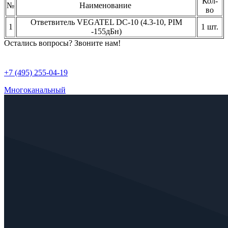
Кол-
№
Наименование
во
Ответвитель VEGATEL DC-10 (4.3-10, PIM
1
1 шт.
-155дБн)
Остались вопросы? Звоните нам!
+7 (495) 255-04-19
Многоканальный