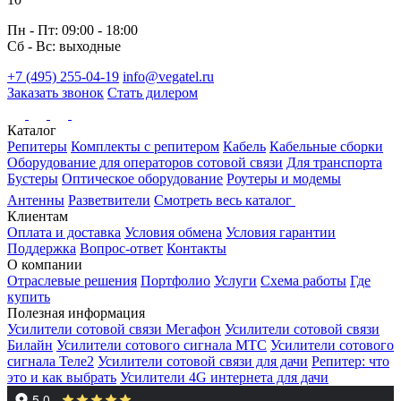
Пн - Пт: 09:00 - 18:00
Сб - Вс: выходные
+7 (495) 255-04-19
info@vegatel.ru
Заказать звонок
Стать дилером
Каталог
Репитеры
Комплекты с репитером
Кабель
Кабельные сборки
Оборудование для операторов сотовой связи
Для транспорта
Бустеры
Оптическое оборудование
Роутеры и модемы
Антенны
Разветвители
Смотреть весь каталог
Клиентам
Оплата и доставка
Условия обмена
Условия гарантии
Поддержка
Вопрос-ответ
Контакты
О компании
Отраслевые решения
Портфолио
Услуги
Схема работы
Где
купить
Полезная информация
Усилители сотовой связи Мегафон
Усилители сотовой связи
Билайн
Усилители сотового сигнала МТС
Усилители сотового
сигнала Теле2
Усилители сотовой связи для дачи
Репитер: что
это и как выбрать
Усилители 4G интернета для дачи