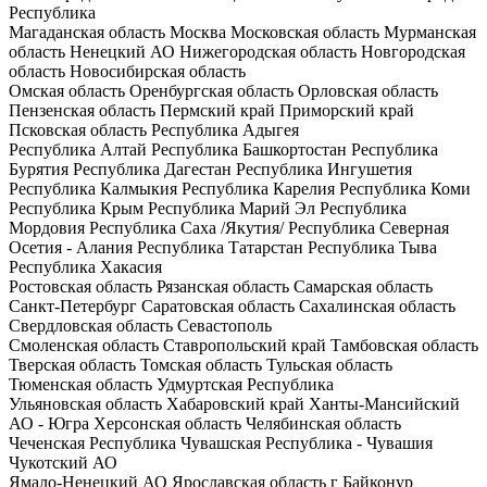
Республика
Магаданская область
Москва
Московская область
Мурманская
область
Ненецкий АО
Нижегородская область
Новгородская
область
Новосибирская область
Омская область
Оренбургская область
Орловская область
Пензенская область
Пермский край
Приморский край
Псковская область
Республика Адыгея
Республика Алтай
Республика Башкортостан
Республика
Бурятия
Республика Дагестан
Республика Ингушетия
Республика Калмыкия
Республика Карелия
Республика Коми
Республика Крым
Республика Марий Эл
Республика
Мордовия
Республика Саха /Якутия/
Республика Северная
Осетия - Алания
Республика Татарстан
Республика Тыва
Республика Хакасия
Ростовская область
Рязанская область
Самарская область
Санкт-Петербург
Саратовская область
Сахалинская область
Свердловская область
Севастополь
Смоленская область
Ставропольский край
Тамбовская область
Тверская область
Томская область
Тульская область
Тюменская область
Удмуртская Республика
Ульяновская область
Хабаровский край
Ханты-Мансийский
АО - Югра
Херсонская область
Челябинская область
Чеченская Республика
Чувашская Республика - Чувашия
Чукотский АО
Ямало-Ненецкий АО
Ярославская область
г Байконур