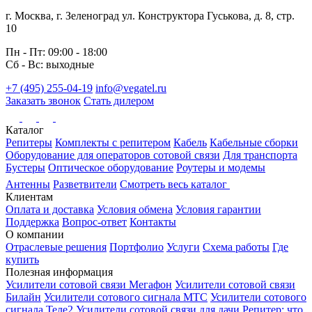
г. Москва, г. Зеленоград ул. Конструктора Гуськова, д. 8, стр.
10
Пн - Пт: 09:00 - 18:00
Сб - Вс: выходные
+7 (495) 255-04-19
info@vegatel.ru
Заказать звонок
Стать дилером
Каталог
Репитеры
Комплекты с репитером
Кабель
Кабельные сборки
Оборудование для операторов сотовой связи
Для транспорта
Бустеры
Оптическое оборудование
Роутеры и модемы
Антенны
Разветвители
Смотреть весь каталог
Клиентам
Оплата и доставка
Условия обмена
Условия гарантии
Поддержка
Вопрос-ответ
Контакты
О компании
Отраслевые решения
Портфолио
Услуги
Схема работы
Где
купить
Полезная информация
Усилители сотовой связи Мегафон
Усилители сотовой связи
Билайн
Усилители сотового сигнала МТС
Усилители сотового
сигнала Теле2
Усилители сотовой связи для дачи
Репитер: что