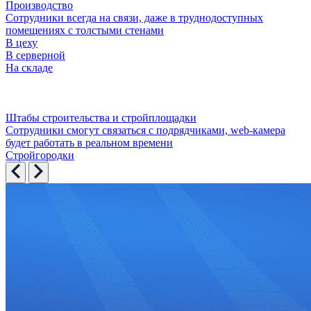
Производство
Сотрудники всегда на связи, даже в труднодоступных
помещениях с толстыми стенами
В цеху
В серверной
На складе
Штабы строительства и стройплощадки
Сотрудники смогут связаться с подрядчиками, web-камера
будет работать в реальном времени
Стройгородки