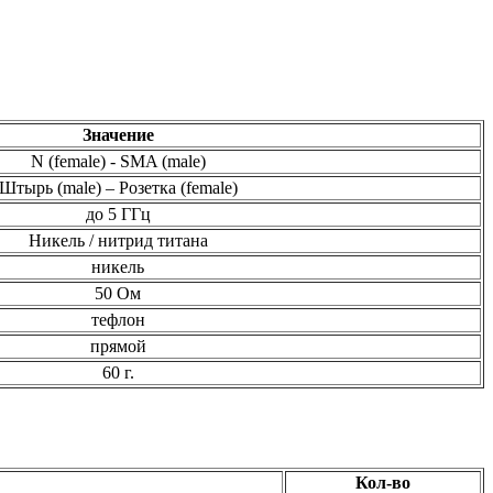
Значение
N (female) - SMA (male)
Штырь (male) – Розетка (female)
до 5 ГГц
Никель / нитрид титана
никель
50 Ом
тефлон
прямой
60 г.
Кол-во