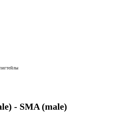
 пигтейлы
e) - SMA (male)