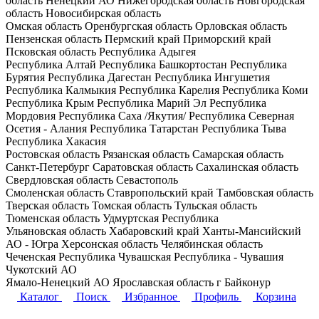
область
Ненецкий АО
Нижегородская область
Новгородская
область
Новосибирская область
Омская область
Оренбургская область
Орловская область
Пензенская область
Пермский край
Приморский край
Псковская область
Республика Адыгея
Республика Алтай
Республика Башкортостан
Республика
Бурятия
Республика Дагестан
Республика Ингушетия
Республика Калмыкия
Республика Карелия
Республика Коми
Республика Крым
Республика Марий Эл
Республика
Мордовия
Республика Саха /Якутия/
Республика Северная
Осетия - Алания
Республика Татарстан
Республика Тыва
Республика Хакасия
Ростовская область
Рязанская область
Самарская область
Санкт-Петербург
Саратовская область
Сахалинская область
Свердловская область
Севастополь
Смоленская область
Ставропольский край
Тамбовская область
Тверская область
Томская область
Тульская область
Тюменская область
Удмуртская Республика
Ульяновская область
Хабаровский край
Ханты-Мансийский
АО - Югра
Херсонская область
Челябинская область
Чеченская Республика
Чувашская Республика - Чувашия
Чукотский АО
Ямало-Ненецкий АО
Ярославская область
г Байконур
Каталог
Поиск
Избранное
Профиль
Корзина