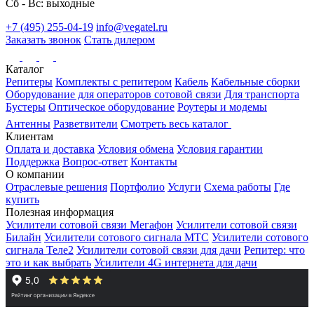
Сб - Вс: выходные
+7 (495) 255-04-19
info@vegatel.ru
Заказать звонок
Стать дилером
Каталог
Репитеры
Комплекты с репитером
Кабель
Кабельные сборки
Оборудование для операторов сотовой связи
Для транспорта
Бустеры
Оптическое оборудование
Роутеры и модемы
Антенны
Разветвители
Смотреть весь каталог
Клиентам
Оплата и доставка
Условия обмена
Условия гарантии
Поддержка
Вопрос-ответ
Контакты
О компании
Отраслевые решения
Портфолио
Услуги
Схема работы
Где
купить
Полезная информация
Усилители сотовой связи Мегафон
Усилители сотовой связи
Билайн
Усилители сотового сигнала МТС
Усилители сотового
сигнала Теле2
Усилители сотовой связи для дачи
Репитер: что
это и как выбрать
Усилители 4G интернета для дачи