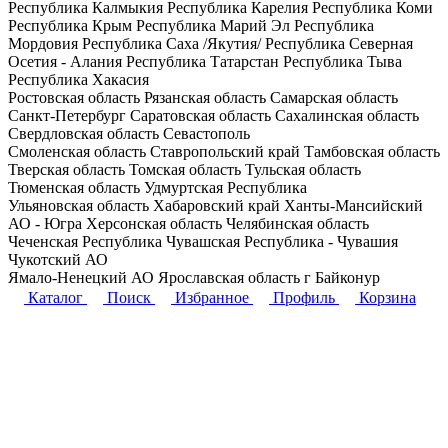
Республика Калмыкия
Республика Карелия
Республика Коми
Республика Крым
Республика Марий Эл
Республика
Мордовия
Республика Саха /Якутия/
Республика Северная
Осетия - Алания
Республика Татарстан
Республика Тыва
Республика Хакасия
Ростовская область
Рязанская область
Самарская область
Санкт-Петербург
Саратовская область
Сахалинская область
Свердловская область
Севастополь
Смоленская область
Ставропольский край
Тамбовская область
Тверская область
Томская область
Тульская область
Тюменская область
Удмуртская Республика
Ульяновская область
Хабаровский край
Ханты-Мансийский
АО - Югра
Херсонская область
Челябинская область
Чеченская Республика
Чувашская Республика - Чувашия
Чукотский АО
Ямало-Ненецкий АО
Ярославская область
г Байконур
Каталог
Поиск
Избранное
Профиль
Корзина