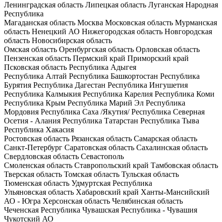
Ленинградская область
Липецкая область
Луганская Народная
Республика
Магаданская область
Москва
Московская область
Мурманская
область
Ненецкий АО
Нижегородская область
Новгородская
область
Новосибирская область
Омская область
Оренбургская область
Орловская область
Пензенская область
Пермский край
Приморский край
Псковская область
Республика Адыгея
Республика Алтай
Республика Башкортостан
Республика
Бурятия
Республика Дагестан
Республика Ингушетия
Республика Калмыкия
Республика Карелия
Республика Коми
Республика Крым
Республика Марий Эл
Республика
Мордовия
Республика Саха /Якутия/
Республика Северная
Осетия - Алания
Республика Татарстан
Республика Тыва
Республика Хакасия
Ростовская область
Рязанская область
Самарская область
Санкт-Петербург
Саратовская область
Сахалинская область
Свердловская область
Севастополь
Смоленская область
Ставропольский край
Тамбовская область
Тверская область
Томская область
Тульская область
Тюменская область
Удмуртская Республика
Ульяновская область
Хабаровский край
Ханты-Мансийский
АО - Югра
Херсонская область
Челябинская область
Чеченская Республика
Чувашская Республика - Чувашия
Чукотский АО