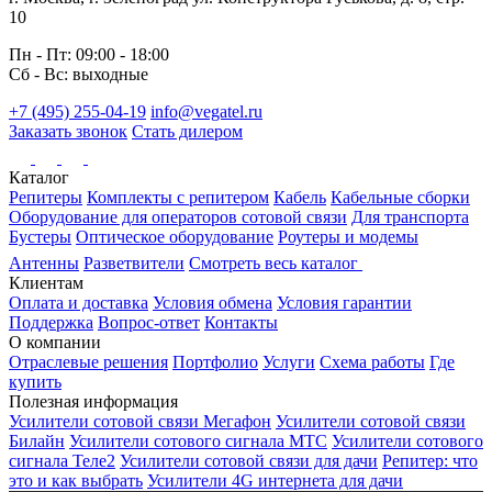
10
Пн - Пт: 09:00 - 18:00
Сб - Вс: выходные
+7 (495) 255-04-19
info@vegatel.ru
Заказать звонок
Стать дилером
Каталог
Репитеры
Комплекты с репитером
Кабель
Кабельные сборки
Оборудование для операторов сотовой связи
Для транспорта
Бустеры
Оптическое оборудование
Роутеры и модемы
Антенны
Разветвители
Смотреть весь каталог
Клиентам
Оплата и доставка
Условия обмена
Условия гарантии
Поддержка
Вопрос-ответ
Контакты
О компании
Отраслевые решения
Портфолио
Услуги
Схема работы
Где
купить
Полезная информация
Усилители сотовой связи Мегафон
Усилители сотовой связи
Билайн
Усилители сотового сигнала МТС
Усилители сотового
сигнала Теле2
Усилители сотовой связи для дачи
Репитер: что
это и как выбрать
Усилители 4G интернета для дачи