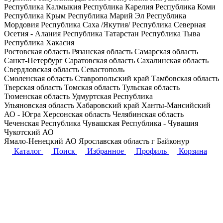
Республика Калмыкия
Республика Карелия
Республика Коми
Республика Крым
Республика Марий Эл
Республика
Мордовия
Республика Саха /Якутия/
Республика Северная
Осетия - Алания
Республика Татарстан
Республика Тыва
Республика Хакасия
Ростовская область
Рязанская область
Самарская область
Санкт-Петербург
Саратовская область
Сахалинская область
Свердловская область
Севастополь
Смоленская область
Ставропольский край
Тамбовская область
Тверская область
Томская область
Тульская область
Тюменская область
Удмуртская Республика
Ульяновская область
Хабаровский край
Ханты-Мансийский
АО - Югра
Херсонская область
Челябинская область
Чеченская Республика
Чувашская Республика - Чувашия
Чукотский АО
Ямало-Ненецкий АО
Ярославская область
г Байконур
Каталог
Поиск
Избранное
Профиль
Корзина