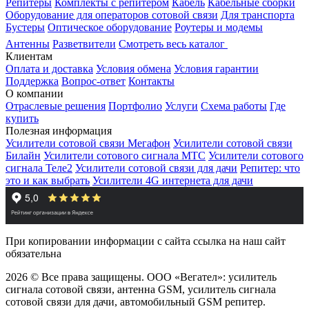
Репитеры
Комплекты с репитером
Кабель
Кабельные сборки
Оборудование для операторов сотовой связи
Для транспорта
Бустеры
Оптическое оборудование
Роутеры и модемы
Антенны
Разветвители
Смотреть весь каталог
Клиентам
Оплата и доставка
Условия обмена
Условия гарантии
Поддержка
Вопрос-ответ
Контакты
О компании
Отраслевые решения
Портфолио
Услуги
Схема работы
Где
купить
Полезная информация
Усилители сотовой связи Мегафон
Усилители сотовой связи
Билайн
Усилители сотового сигнала МТС
Усилители сотового
сигнала Теле2
Усилители сотовой связи для дачи
Репитер: что
это и как выбрать
Усилители 4G интернета для дачи
При копировании информации с сайта ссылка на наш сайт
обязательна
2026 © Все права защищены. ООО «Вегател»: усилитель
сигнала сотовой связи, антенна GSM, усилитель сигнала
сотовой связи для дачи, автомобильный GSM репитер.