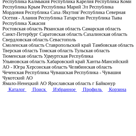
Республика Калмыкия
Республика Карелия
Республика Коми
Республика Крым
Республика Марий Эл
Республика
Мордовия
Республика Саха /Якутия/
Республика Северная
Осетия - Алания
Республика Татарстан
Республика Тыва
Республика Хакасия
Ростовская область
Рязанская область
Самарская область
Санкт-Петербург
Саратовская область
Сахалинская область
Свердловская область
Севастополь
Смоленская область
Ставропольский край
Тамбовская область
Тверская область
Томская область
Тульская область
Тюменская область
Удмуртская Республика
Ульяновская область
Хабаровский край
Ханты-Мансийский
АО - Югра
Херсонская область
Челябинская область
Чеченская Республика
Чувашская Республика - Чувашия
Чукотский АО
Ямало-Ненецкий АО
Ярославская область
г Байконур
Каталог
Поиск
Избранное
Профиль
Корзина