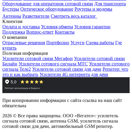
Оборудование для операторов сотовой связи
Для транспорта
Бустеры
Оптическое оборудование
Роутеры и модемы
Антенны
Разветвители
Смотреть весь каталог
Клиентам
Оплата и доставка
Условия обмена
Условия гарантии
Поддержка
Вопрос-ответ
Контакты
О компании
Отраслевые решения
Портфолио
Услуги
Схема работы
Где
купить
Полезная информация
Усилители сотовой связи Мегафон
Усилители сотовой связи
Билайн
Усилители сотового сигнала МТС
Усилители сотового
сигнала Теле2
Усилители сотовой связи для дачи
Репитер: что
это и как выбрать
Усилители 4G интернета для дачи
При копировании информации с сайта ссылка на наш сайт
обязательна
2026 © Все права защищены. ООО «Вегател»: усилитель
сигнала сотовой связи, антенна GSM, усилитель сигнала
сотовой связи для дачи, автомобильный GSM репитер.