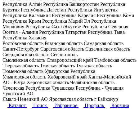
Республика Алтай
Республика Башкортостан
Республика
Бурятия
Республика Дагестан
Республика Ингушетия
Республика Калмыкия
Республика Карелия
Республика Коми
Республика Крым
Республика Марий Эл
Республика
Мордовия
Республика Саха /Якутия/
Республика Северная
Осетия - Алания
Республика Татарстан
Республика Тыва
Республика Хакасия
Ростовская область
Рязанская область
Самарская область
Санкт-Петербург
Саратовская область
Сахалинская область
Свердловская область
Севастополь
Смоленская область
Ставропольский край
Тамбовская область
Тверская область
Томская область
Тульская область
Тюменская область
Удмуртская Республика
Ульяновская область
Хабаровский край
Ханты-Мансийский
АО - Югра
Херсонская область
Челябинская область
Чеченская Республика
Чувашская Республика - Чувашия
Чукотский АО
Ямало-Ненецкий АО
Ярославская область
г Байконур
Каталог
Поиск
Избранное
Профиль
Корзина