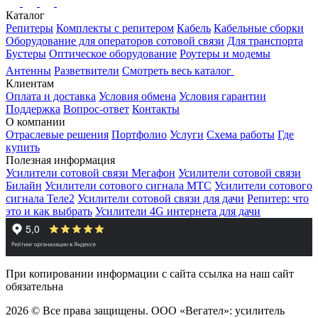
Каталог
Репитеры
Комплекты с репитером
Кабель
Кабельные сборки
Оборудование для операторов сотовой связи
Для транспорта
Бустеры
Оптическое оборудование
Роутеры и модемы
Антенны
Разветвители
Смотреть весь каталог
Клиентам
Оплата и доставка
Условия обмена
Условия гарантии
Поддержка
Вопрос-ответ
Контакты
О компании
Отраслевые решения
Портфолио
Услуги
Схема работы
Где
купить
Полезная информация
Усилители сотовой связи Мегафон
Усилители сотовой связи
Билайн
Усилители сотового сигнала МТС
Усилители сотового
сигнала Теле2
Усилители сотовой связи для дачи
Репитер: что
это и как выбрать
Усилители 4G интернета для дачи
При копировании информации с сайта ссылка на наш сайт
обязательна
2026 © Все права защищены. ООО «Вегател»: усилитель