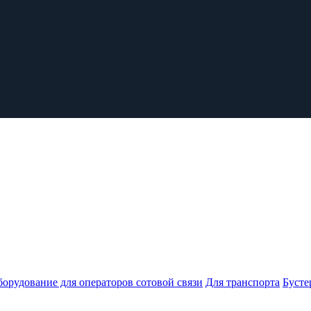
орудование для операторов сотовой связи
Для транспорта
Бусте