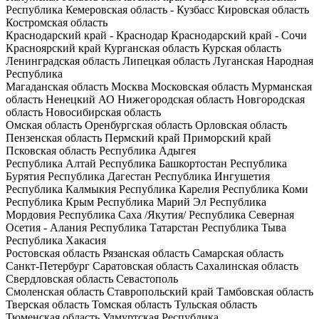
Республика
Кемеровская область - Кузбасс
Кировская область
Костромская область
Краснодарский край - Краснодар
Краснодарский край - Сочи
Красноярский край
Курганская область
Курская область
Ленинградская область
Липецкая область
Луганская Народная
Республика
Магаданская область
Москва
Московская область
Мурманская
область
Ненецкий АО
Нижегородская область
Новгородская
область
Новосибирская область
Омская область
Оренбургская область
Орловская область
Пензенская область
Пермский край
Приморский край
Псковская область
Республика Адыгея
Республика Алтай
Республика Башкортостан
Республика
Бурятия
Республика Дагестан
Республика Ингушетия
Республика Калмыкия
Республика Карелия
Республика Коми
Республика Крым
Республика Марий Эл
Республика
Мордовия
Республика Саха /Якутия/
Республика Северная
Осетия - Алания
Республика Татарстан
Республика Тыва
Республика Хакасия
Ростовская область
Рязанская область
Самарская область
Санкт-Петербург
Саратовская область
Сахалинская область
Свердловская область
Севастополь
Смоленская область
Ставропольский край
Тамбовская область
Тверская область
Томская область
Тульская область
Тюменская область
Удмуртская Республика