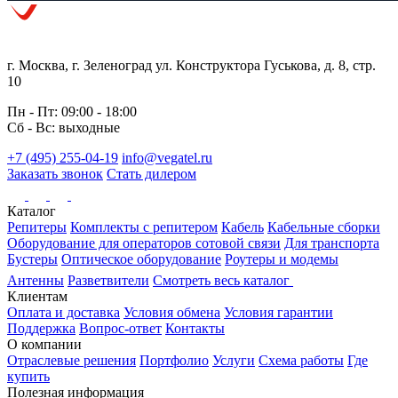
г. Москва, г. Зеленоград ул. Конструктора Гуськова, д. 8, стр.
10
Пн - Пт: 09:00 - 18:00
Сб - Вс: выходные
+7 (495) 255-04-19
info@vegatel.ru
Заказать звонок
Стать дилером
Каталог
Репитеры
Комплекты с репитером
Кабель
Кабельные сборки
Оборудование для операторов сотовой связи
Для транспорта
Бустеры
Оптическое оборудование
Роутеры и модемы
Антенны
Разветвители
Смотреть весь каталог
Клиентам
Оплата и доставка
Условия обмена
Условия гарантии
Поддержка
Вопрос-ответ
Контакты
О компании
Отраслевые решения
Портфолио
Услуги
Схема работы
Где
купить
Полезная информация