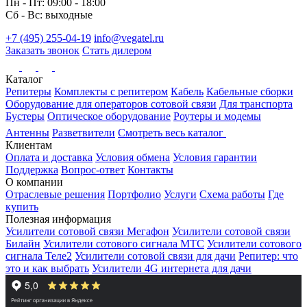
Пн - Пт: 09:00 - 18:00
Сб - Вс: выходные
+7 (495) 255-04-19
info@vegatel.ru
Заказать звонок
Стать дилером
Каталог
Репитеры
Комплекты с репитером
Кабель
Кабельные сборки
Оборудование для операторов сотовой связи
Для транспорта
Бустеры
Оптическое оборудование
Роутеры и модемы
Антенны
Разветвители
Смотреть весь каталог
Клиентам
Оплата и доставка
Условия обмена
Условия гарантии
Поддержка
Вопрос-ответ
Контакты
О компании
Отраслевые решения
Портфолио
Услуги
Схема работы
Где
купить
Полезная информация
Усилители сотовой связи Мегафон
Усилители сотовой связи
Билайн
Усилители сотового сигнала МТС
Усилители сотового
сигнала Теле2
Усилители сотовой связи для дачи
Репитер: что
это и как выбрать
Усилители 4G интернета для дачи