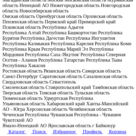
область
Ненецкий АО
Нижегородская область
Новгородская
область
Новосибирская область
Омская область
Оренбургская область
Орловская область
Пензенская область
Пермский край
Приморский край
Псковская область
Республика Адыгея
Республика Алтай
Республика Башкортостан
Республика
Бурятия
Республика Дагестан
Республика Ингушетия
Республика Калмыкия
Республика Карелия
Республика Коми
Республика Крым
Республика Марий Эл
Республика
Мордовия
Республика Саха /Якутия/
Республика Северная
Осетия - Алания
Республика Татарстан
Республика Тыва
Республика Хакасия
Ростовская область
Рязанская область
Самарская область
Санкт-Петербург
Саратовская область
Сахалинская область
Свердловская область
Севастополь
Смоленская область
Ставропольский край
Тамбовская область
Тверская область
Томская область
Тульская область
Тюменская область
Удмуртская Республика
Ульяновская область
Хабаровский край
Ханты-Мансийский
АО - Югра
Херсонская область
Челябинская область
Чеченская Республика
Чувашская Республика - Чувашия
Чукотский АО
Ямало-Ненецкий АО
Ярославская область
г Байконур
Каталог
Поиск
Избранное
Профиль
Корзина