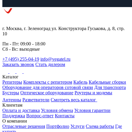
г. Москва, г. Зеленоград ул. Конструктора Гуськова, д. 8, стр.
10
Пн - Пт: 09:00 - 18:00
Сб - Вс: выходные
+7 (495) 255-04-19
info@vegatel.ru
Заказать звонок
Стать дилером
Каталог
Репитеры
Комплекты с репитером
Кабель
Кабельные сборки
Оборудование для операторов сотовой связи
Для транспорта
Бустеры
Оптическое оборудование
Роутеры и модемы
Антенны
Разветвители
Смотреть весь каталог
Клиентам
Оплата и доставка
Условия обмена
Условия гарантии
Поддержка
Вопрос-ответ
Контакты
О компании
Отраслевые решения
Портфолио
Услуги
Схема работы
Где
купить