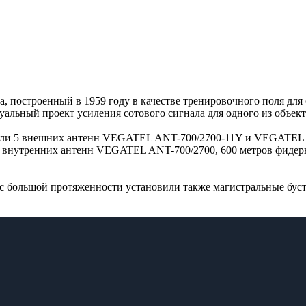
а, построенный в 1959 году в качестве тренировочного поля дл
льный проект усиления сотового сигнала для одного из объект
овали 5 внешних антенн VEGATEL ANT-700/2700-11Y и VEGATEL 
5 внутренних антенн VEGATEL ANT-700/2700, 600 метров фидер
асс большой протяженности установили также магистральные б