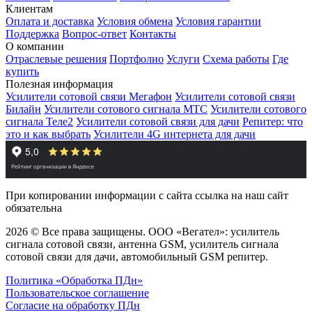
Клиентам
Оплата и доставка
Условия обмена
Условия гарантии
Поддержка
Вопрос-ответ
Контакты
О компании
Отраслевые решения
Портфолио
Услуги
Схема работы
Где
купить
Полезная информация
Усилители сотовой связи Мегафон
Усилители сотовой связи
Билайн
Усилители сотового сигнала МТС
Усилители сотового
сигнала Теле2
Усилители сотовой связи для дачи
Репитер: что
это и как выбрать
Усилители 4G интернета для дачи
При копировании информации с сайта ссылка на наш сайт
обязательна
2026 © Все права защищены. ООО «Вегател»: усилитель
сигнала сотовой связи, антенна GSM, усилитель сигнала
сотовой связи для дачи, автомобильный GSM репитер.
Политика «Обработка ПДн»
Пользовательское соглашение
Согласие на обработку ПДн