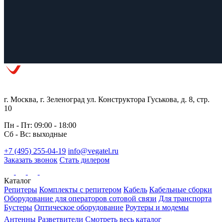
г. Москва, г. Зеленоград ул. Конструктора Гуськова, д. 8, стр.
10
Пн - Пт: 09:00 - 18:00
Сб - Вс: выходные
+7 (495) 255-04-19
info@vegatel.ru
Заказать звонок
Стать дилером
Каталог
Репитеры
Комплекты с репитером
Кабель
Кабельные сборки
Оборудование для операторов сотовой связи
Для транспорта
Бустеры
Оптическое оборудование
Роутеры и модемы
Антенны
Разветвители
Смотреть весь каталог