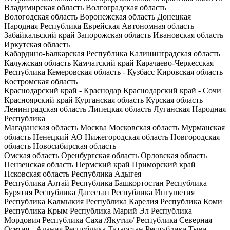
Владимирская область
Волгоградская область
Вологодская область
Воронежская область
Донецкая
Народная Республика
Еврейская Автономная область
Забайкальский край
Запорожская область
Ивановская область
Иркутская область
Кабардино-Балкарская Республика
Калининградская область
Калужская область
Камчатский край
Карачаево-Черкесская
Республика
Кемеровская область - Кузбасс
Кировская область
Костромская область
Краснодарский край - Краснодар
Краснодарский край - Сочи
Красноярский край
Курганская область
Курская область
Ленинградская область
Липецкая область
Луганская Народная
Республика
Магаданская область
Москва
Московская область
Мурманская
область
Ненецкий АО
Нижегородская область
Новгородская
область
Новосибирская область
Омская область
Оренбургская область
Орловская область
Пензенская область
Пермский край
Приморский край
Псковская область
Республика Адыгея
Республика Алтай
Республика Башкортостан
Республика
Бурятия
Республика Дагестан
Республика Ингушетия
Республика Калмыкия
Республика Карелия
Республика Коми
Республика Крым
Республика Марий Эл
Республика
Мордовия
Республика Саха /Якутия/
Республика Северная
Осетия - Алания
Республика Татарстан
Республика Тыва