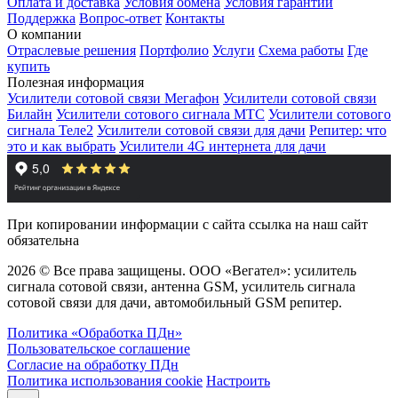
Оплата и доставка
Условия обмена
Условия гарантии
Поддержка
Вопрос-ответ
Контакты
О компании
Отраслевые решения
Портфолио
Услуги
Схема работы
Где
купить
Полезная информация
Усилители сотовой связи Мегафон
Усилители сотовой связи
Билайн
Усилители сотового сигнала МТС
Усилители сотового
сигнала Теле2
Усилители сотовой связи для дачи
Репитер: что
это и как выбрать
Усилители 4G интернета для дачи
При копировании информации с сайта ссылка на наш сайт
обязательна
2026 © Все права защищены. ООО «Вегател»: усилитель
сигнала сотовой связи, антенна GSM, усилитель сигнала
сотовой связи для дачи, автомобильный GSM репитер.
Политика «Обработка ПДн»
Пользовательское соглашение
Согласие на обработку ПДн
Политика использования cookie
Настроить