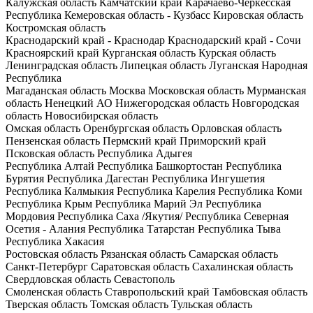
Калужская область
Камчатский край
Карачаево-Черкесская
Республика
Кемеровская область - Кузбасс
Кировская область
Костромская область
Краснодарский край - Краснодар
Краснодарский край - Сочи
Красноярский край
Курганская область
Курская область
Ленинградская область
Липецкая область
Луганская Народная
Республика
Магаданская область
Москва
Московская область
Мурманская
область
Ненецкий АО
Нижегородская область
Новгородская
область
Новосибирская область
Омская область
Оренбургская область
Орловская область
Пензенская область
Пермский край
Приморский край
Псковская область
Республика Адыгея
Республика Алтай
Республика Башкортостан
Республика
Бурятия
Республика Дагестан
Республика Ингушетия
Республика Калмыкия
Республика Карелия
Республика Коми
Республика Крым
Республика Марий Эл
Республика
Мордовия
Республика Саха /Якутия/
Республика Северная
Осетия - Алания
Республика Татарстан
Республика Тыва
Республика Хакасия
Ростовская область
Рязанская область
Самарская область
Санкт-Петербург
Саратовская область
Сахалинская область
Свердловская область
Севастополь
Смоленская область
Ставропольский край
Тамбовская область
Тверская область
Томская область
Тульская область