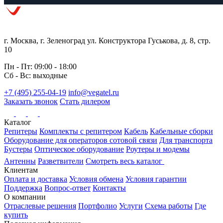
г. Москва, г. Зеленоград ул. Конструктора Гуськова, д. 8, стр.
10
Пн - Пт: 09:00 - 18:00
Сб - Вс: выходные
+7 (495) 255-04-19
info@vegatel.ru
Заказать звонок
Стать дилером
Каталог
Репитеры
Комплекты с репитером
Кабель
Кабельные сборки
Оборудование для операторов сотовой связи
Для транспорта
Бустеры
Оптическое оборудование
Роутеры и модемы
Антенны
Разветвители
Смотреть весь каталог
Клиентам
Оплата и доставка
Условия обмена
Условия гарантии
Поддержка
Вопрос-ответ
Контакты
О компании
Отраслевые решения
Портфолио
Услуги
Схема работы
Где
купить