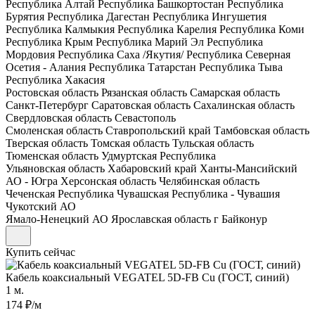
Республика Алтай
Республика Башкортостан
Республика
Бурятия
Республика Дагестан
Республика Ингушетия
Республика Калмыкия
Республика Карелия
Республика Коми
Республика Крым
Республика Марий Эл
Республика
Мордовия
Республика Саха /Якутия/
Республика Северная
Осетия - Алания
Республика Татарстан
Республика Тыва
Республика Хакасия
Ростовская область
Рязанская область
Самарская область
Санкт-Петербург
Саратовская область
Сахалинская область
Свердловская область
Севастополь
Смоленская область
Ставропольский край
Тамбовская область
Тверская область
Томская область
Тульская область
Тюменская область
Удмуртская Республика
Ульяновская область
Хабаровский край
Ханты-Мансийский
АО - Югра
Херсонская область
Челябинская область
Чеченская Республика
Чувашская Республика - Чувашия
Чукотский АО
Ямало-Ненецкий АО
Ярославская область
г Байконур
Купить сейчас
Кабель коаксиальный VEGATEL 5D-FB Cu (ГОСТ, синий)
1 м.
174 ₽/м