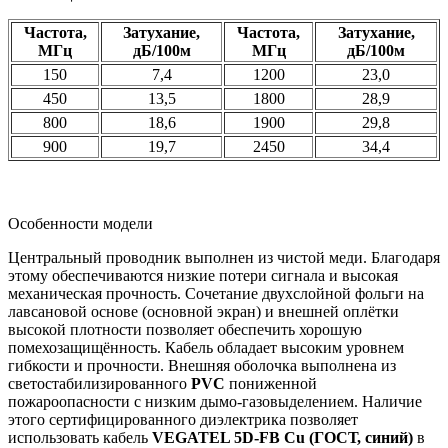
Частота,
Затухание,
Частота,
Затухание,
МГц
дБ/100м
МГц
дБ/100м
150
7,4
1200
23,0
450
13,5
1800
28,9
800
18,6
1900
29,8
900
19,7
2450
34,4
Особенности модели
Центральный проводник выполнен из чистой меди. Благодаря
этому обеспечиваются низкие потери сигнала и высокая
механическая прочность. Сочетание двухслойной фольги на
лавсановой основе (основной экран) и внешней оплётки
высокой плотности позволяет обеспечить хорошую
помехозащищённость. Кабель обладает высоким уровнем
гибкости и прочности. Внешняя оболочка выполнена из
светостабилизированного
PVC
пониженной
пожароопасности с низким дымо-газовыделением. Наличие
этого сертифицированного диэлектрика позволяет
использовать кабель
VEGATEL 5D-FB Cu (ГОСТ, синий)
в