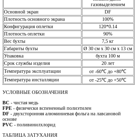
газовыделением
Основной экран
DF
Плотность основного экрана
100%
Конфигурация оплетки
120*0.14
Плотность оплетки
90%
Вес бухты
7,5 кг
Габариты бухты
Ø 30 см х 30 см х 13 см
Упаковка
бухта 100 м
Срок службы изделия
20 лет
Температура эксплуатации
от -60℃ до +80℃
Температура инсталляции
от -25℃ до +50℃
УСЛОВНЫЕ ОБОЗНАЧЕНИЯ
BC
- чистая медь
FPE
- физически вспененный полиэтилен
DF
- двухсторонняя алюминиевая фольга на лавсановой
основе
PVC
- поливинилхлорид
ТАБЛИЦА ЗАТУХАНИЯ