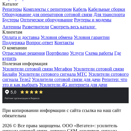
Каталог
Репитеры
Комплекты с репитером
Кабель
Кабельные сборки
Оборудование для операторов сотовой связи
Для транспорта
Бустеры
Оптическое оборудование
Роутеры и модемы
Антенны
Разветвители
Смотреть весь каталог
Клиентам
Оплата и доставка
Условия обмена
Условия гарантии
Поддержка
Вопрос-ответ
Контакты
О компании
Отраслевые решения
Портфолио
Услуги
Схема работы
Где
купить
Полезная информация
Усилители сотовой связи Мегафон
Усилители сотовой связи
Билайн
Усилители сотового сигнала МТС
Усилители сотового
сигнала Теле2
Усилители сотовой связи для дачи
Репитер: что
это и как выбрать
Усилители 4G интернета для дачи
При копировании информации с сайта ссылка на наш сайт
обязательна
2026 © Все права защищены. ООО «Вегател»: усилитель
сигнала сотовой связи, антенна GSM, усилитель сигнала