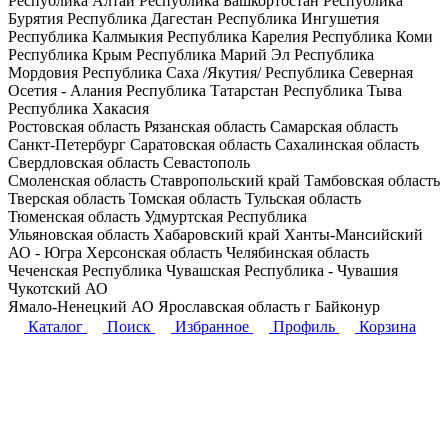
Республика Алтай
Республика Башкортостан
Республика
Бурятия
Республика Дагестан
Республика Ингушетия
Республика Калмыкия
Республика Карелия
Республика Коми
Республика Крым
Республика Марий Эл
Республика
Мордовия
Республика Саха /Якутия/
Республика Северная
Осетия - Алания
Республика Татарстан
Республика Тыва
Республика Хакасия
Ростовская область
Рязанская область
Самарская область
Санкт-Петербург
Саратовская область
Сахалинская область
Свердловская область
Севастополь
Смоленская область
Ставропольский край
Тамбовская область
Тверская область
Томская область
Тульская область
Тюменская область
Удмуртская Республика
Ульяновская область
Хабаровский край
Ханты-Мансийский
АО - Югра
Херсонская область
Челябинская область
Чеченская Республика
Чувашская Республика - Чувашия
Чукотский АО
Ямало-Ненецкий АО
Ярославская область
г Байконур
Каталог
Поиск
Избранное
Профиль
Корзина