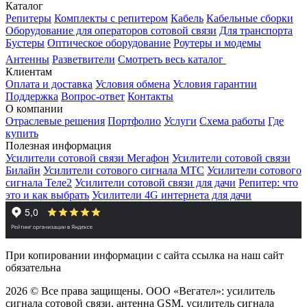
Каталог
Репитеры
Комплекты с репитером
Кабель
Кабельные сборки
Оборудование для операторов сотовой связи
Для транспорта
Бустеры
Оптическое оборудование
Роутеры и модемы
Антенны
Разветвители
Смотреть весь каталог
Клиентам
Оплата и доставка
Условия обмена
Условия гарантии
Поддержка
Вопрос-ответ
Контакты
О компании
Отраслевые решения
Портфолио
Услуги
Схема работы
Где
купить
Полезная информация
Усилители сотовой связи Мегафон
Усилители сотовой связи
Билайн
Усилители сотового сигнала МТС
Усилители сотового
сигнала Теле2
Усилители сотовой связи для дачи
Репитер: что
это и как выбрать
Усилители 4G интернета для дачи
При копировании информации с сайта ссылка на наш сайт
обязательна
2026 © Все права защищены. ООО «Вегател»: усилитель
сигнала сотовой связи, антенна GSM, усилитель сигнала