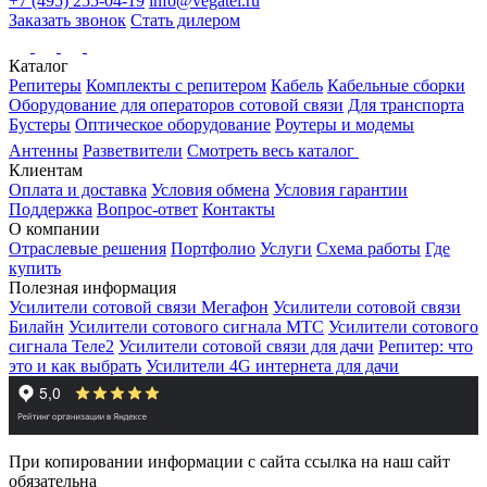
+7 (495) 255-04-19
info@vegatel.ru
Заказать звонок
Стать дилером
Каталог
Репитеры
Комплекты с репитером
Кабель
Кабельные сборки
Оборудование для операторов сотовой связи
Для транспорта
Бустеры
Оптическое оборудование
Роутеры и модемы
Антенны
Разветвители
Смотреть весь каталог
Клиентам
Оплата и доставка
Условия обмена
Условия гарантии
Поддержка
Вопрос-ответ
Контакты
О компании
Отраслевые решения
Портфолио
Услуги
Схема работы
Где
купить
Полезная информация
Усилители сотовой связи Мегафон
Усилители сотовой связи
Билайн
Усилители сотового сигнала МТС
Усилители сотового
сигнала Теле2
Усилители сотовой связи для дачи
Репитер: что
это и как выбрать
Усилители 4G интернета для дачи
При копировании информации с сайта ссылка на наш сайт
обязательна