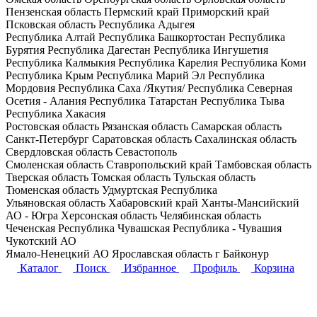
Пензенская область
Пермский край
Приморский край
Псковская область
Республика Адыгея
Республика Алтай
Республика Башкортостан
Республика
Бурятия
Республика Дагестан
Республика Ингушетия
Республика Калмыкия
Республика Карелия
Республика Коми
Республика Крым
Республика Марий Эл
Республика
Мордовия
Республика Саха /Якутия/
Республика Северная
Осетия - Алания
Республика Татарстан
Республика Тыва
Республика Хакасия
Ростовская область
Рязанская область
Самарская область
Санкт-Петербург
Саратовская область
Сахалинская область
Свердловская область
Севастополь
Смоленская область
Ставропольский край
Тамбовская область
Тверская область
Томская область
Тульская область
Тюменская область
Удмуртская Республика
Ульяновская область
Хабаровский край
Ханты-Мансийский
АО - Югра
Херсонская область
Челябинская область
Чеченская Республика
Чувашская Республика - Чувашия
Чукотский АО
Ямало-Ненецкий АО
Ярославская область
г Байконур
Каталог
Поиск
Избранное
Профиль
Корзина