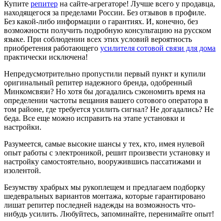
Купите
репитер
на сайте-агрегаторе! Лучше всего у продавца,
находящегося за пределами России. Без отзывов в профиле.
Без какой-либо информации о гарантиях. И, конечно, без
возможности получить подробную консультацию на русском
языке. При соблюдении всех этих условий вероятность
приобретения работающего
усилителя сотовой связи для дома
практически исключена!
Непредусмотрительно пропустили первый пункт и купили
оригинальный репитер надежного бренда, одобренный
Минкомсвязи? Но хотя бы догадались сэкономить время на
определении частоты вещания вашего сотового оператора в
том районе, где требуется усилить сигнал? Не догадались? Не
беда. Все еще можно исправить на этапе установки и
настройки.
Разумеется, самые высокие шансы у тех, кто, имея нулевой
опыт работы с электроникой, решит произвести установку и
настройку самостоятельно, вооружившись пассатижами и
изолентой.
Безумству храбрых мы рукоплещем и предлагаем подборку
шедевральных вариантов монтажа, которые гарантировано
лишат репитер последней надежды на возможность что-
нибудь усилить. Любуйтесь, запоминайте, перенимайте опыт!