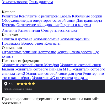
Заказать звонок
Стать дилером
Каталог
Репитеры
Комплекты с репитером
Кабель
Кабельные сборки
Оборудование для операторов сотовой связи
Для транспорта
Бустеры
Оптическое оборудование
Роутеры и модемы
Антенны
Разветвители
Смотреть весь каталог
Клиентам
Оплата и доставка
Условия обмена
Условия гарантии
Поддержка
Вопрос-ответ
Контакты
О компании
Отраслевые решения
Портфолио
Услуги
Схема работы
Где
купить
Полезная информация
Усилители сотовой связи Мегафон
Усилители сотовой связи
Билайн
Усилители сотового сигнала МТС
Усилители сотового
сигнала Теле2
Усилители сотовой связи для дачи
Репитер: что
это и как выбрать
Усилители 4G интернета для дачи
При копировании информации с сайта ссылка на наш сайт
обязательна