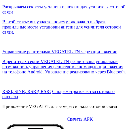
Раскрываем секреты установки антенн для усилителя сотовой
связи
В этой статье вы узнаете, почему так важно выбрать
правильные места установки антенн для усилителя сотовой
связи.
Управление репитерами VEGATEL TN через приложение
В репитерах серии VEGATEL TN реализована уникальная
возможность управления репитером с помощью приложения
на телефоне Android. Управление реализовано через Bluetooth.
RSSI, SINR, RSRP, RSRQ - параметры качества сотового
сигнала
Приложение VEGATEL для замера сигнала сотовой связи
Скачать APK