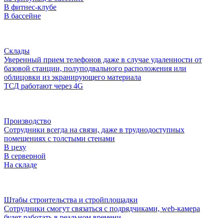
В фитнес-клубе
В бассейне
Склады
Уверенный прием телефонов даже в случае удаленности от
базовой станции, полуподвального расположения или
облицовки из экранирующего материала
ТСД работают через 4G
Производство
Сотрудники всегда на связи, даже в труднодоступных
помещениях с толстыми стенами
В цеху
В серверной
На складе
Штабы строительства и стройплощадки
Сотрудники смогут связаться с подрядчиками, web-камера
будет работать в реальном времени